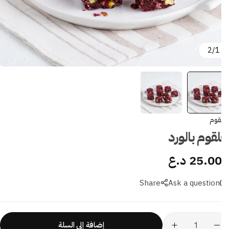
2
/
1
قوم
قوم بالورد
25.0
د.ع
Share
Ask a question
إضافة إلى السلة